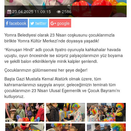
23.04.2025 11:09:15
2586
facebook
twitter
google
Yomra Belediyesi olarak 23 Nisan coşkusunu çocuklarımızla
birlikte Yomra Kültür Merkezi’nde doyasıya yaşadık!
“Konuşan Hindi” adlı çocuk tiyatro oyunuyla kahkahalar havada
uçuştu, oyun öncesinde ise sürpriz palyaçolarımızın yüz boyama
ve şekilli balon etkinlikleriyle minik kalpler şenlendi.
Çocuklarımızın gülümsemesi her şeye değer!
Başta Gazi Mustafa Kemal Atatürk olmak üzere, tüm
kahramanlarımızı saygıyla anıyor, geleceğimizin teminatı tüm
çocuklarımızın 23 Nisan Ulusal Egemenlik ve Çocuk Bayramı’nı
kutluyoruz.