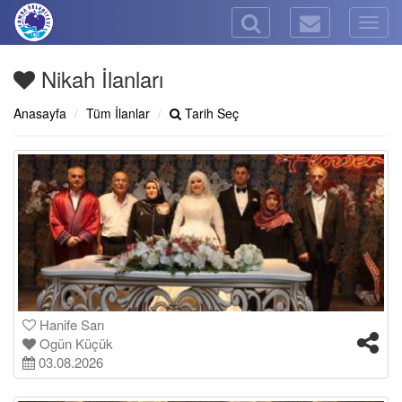
Togg
navig
Nikah İlanları
Anasayfa
Tüm İlanlar
Tarih Seç
Hanife Sarı
Ogün Küçük
03.08.2026