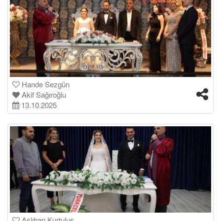
Hande Sezgün
Akif Sağıroğlu
13.10.2025
Aslıhan Kurtuluş