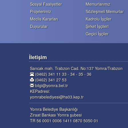
Sosyal Faaliyetler
Memurlarımız
Projelerimiz
Sözleşmeli Memurlar
Meclis Kararları
Kadrolu İşçiler
Duyurular
Şirket İşçileri
Geçici İşçiler
İletişim
Sancak mah. Trabzon Cad. No:137 Yomra/Trabzon
(0462) 341 11 33 - 34 - 35 - 36
(0462) 341 27 53
bilgi@yomra.bel.tr
KEPadresi:
yomrabelediyesi@hs03.kep.tr
Yomra Belediye Başkanlığı
Ziraat Bankası Yomra şubesi
TR 56 0001 0006 1411 0870 5050 01