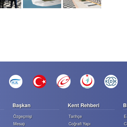
Başkan
Kent Rehberi
B
Özgeçmişi
Tarihçe
E
Mesajı
Coğrafi Yapı
C