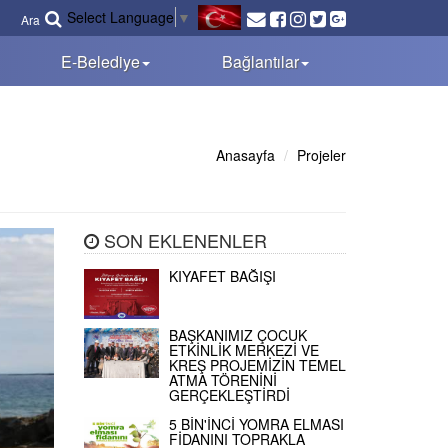
Select Language
▼
Ara
E-Belediye
Bağlantılar
Anasayfa
Projeler
SON EKLENENLER
KIYAFET BAĞIŞI
BAŞKANIMIZ ÇOCUK
ETKİNLİK MERKEZİ VE
KREŞ PROJEMİZİN TEMEL
ATMA TÖRENİNİ
GERÇEKLEŞTİRDİ
5 BİN'İNCİ YOMRA ELMASI
FİDANINI TOPRAKLA