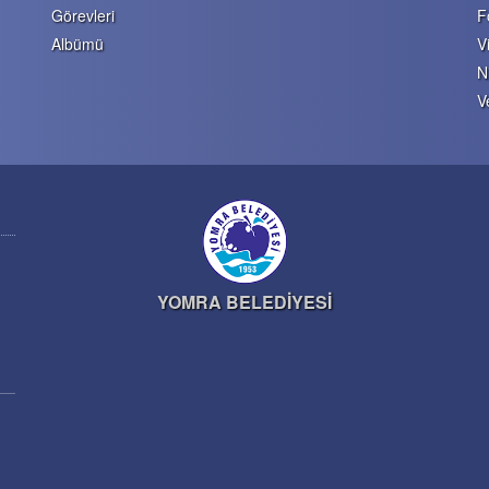
Görevleri
F
Albümü
V
N
V
YOMRA BELEDİYESİ