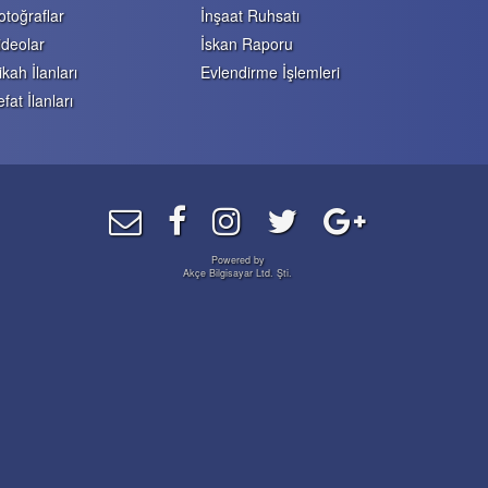
otoğraflar
İnşaat Ruhsatı
ideolar
İskan Raporu
ikah İlanları
Evlendirme İşlemleri
efat İlanları
Powered by
Akçe Bilgisayar Ltd. Şti.