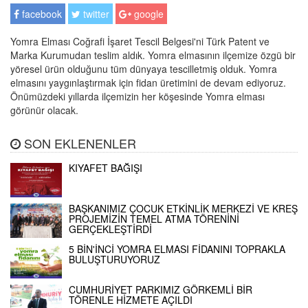
facebook
twitter
google
Yomra Elması Coğrafi İşaret Tescil Belgesi'ni Türk Patent ve
Marka Kurumudan teslim aldık. Yomra elmasının ilçemize özgü bir
yöresel ürün olduğunu tüm dünyaya tescilletmiş olduk. Yomra
elmasını yaygınlaştırmak için fidan üretimini de devam ediyoruz.
Önümüzdeki yıllarda ilçemizin her köşesinde Yomra elması
görünür olacak.
SON EKLENENLER
KIYAFET BAĞIŞI
BAŞKANIMIZ ÇOCUK ETKİNLİK MERKEZİ VE KREŞ
PROJEMİZİN TEMEL ATMA TÖRENİNİ
GERÇEKLEŞTİRDİ
5 BİN'İNCİ YOMRA ELMASI FİDANINI TOPRAKLA
BULUŞTURUYORUZ
CUMHURİYET PARKIMIZ GÖRKEMLİ BİR
TÖRENLE HİZMETE AÇILDI