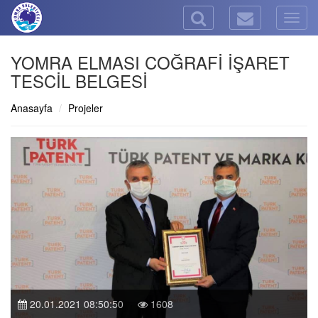
Togg
navig
YOMRA ELMASI COĞRAFİ İŞARET
TESCİL BELGESİ
Anasayfa
Projeler
20.01.2021 08:50:50
1608