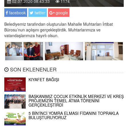
02.07.2020 08:43:33
1174
facebook
twitter
google
Belediyemiz tarafından oluşturulan Mahalle Muhtarları İrtibat
Bürosu’nun açılışını gerçekleştirdik. Muhtarlarımıza ve
vatandaşlarımıza hayırlı olsun.
SON EKLENENLER
KIYAFET BAĞIŞI
BAŞKANIMIZ ÇOCUK ETKİNLİK MERKEZİ VE KREŞ
PROJEMİZİN TEMEL ATMA TÖRENİNİ
GERÇEKLEŞTİRDİ
5 BİN'İNCİ YOMRA ELMASI FİDANINI TOPRAKLA
BULUŞTURUYORUZ