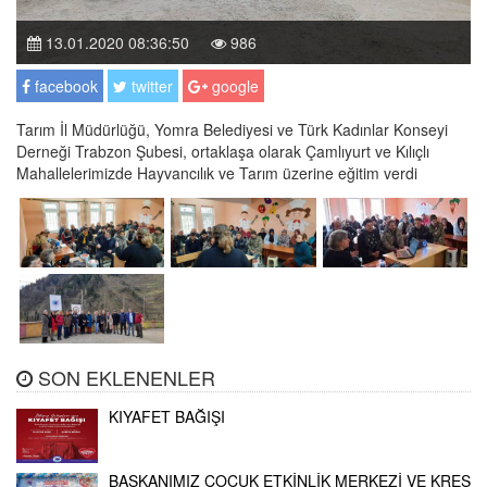
13.01.2020 08:36:50
986
facebook
twitter
google
Tarım İl Müdürlüğü, Yomra Belediyesi ve Türk Kadınlar Konseyi
Derneği Trabzon Şubesi, ortaklaşa olarak Çamlıyurt ve Kılıçlı
Mahallelerimizde Hayvancılık ve Tarım üzerine eğitim verdi
SON EKLENENLER
KIYAFET BAĞIŞI
BAŞKANIMIZ ÇOCUK ETKİNLİK MERKEZİ VE KREŞ