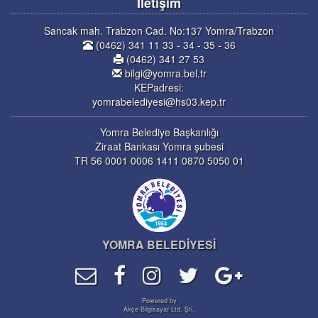
İletişim
Sancak mah. Trabzon Cad. No:137 Yomra/Trabzon
(0462) 341 11 33 - 34 - 35 - 36
(0462) 341 27 53
bilgi@yomra.bel.tr
KEPadresi:
yomrabelediyesi@hs03.kep.tr
Yomra Belediye Başkanlığı
Ziraat Bankası Yomra şubesi
TR 56 0001 0006 1411 0870 5050 01
YOMRA BELEDİYESİ
Powered by
Akçe Bilgisayar Ltd. Şti.