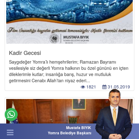
Kadir Gecesi
Saygıdeğer Yomra’lı hemşehrilerim; Ramazan Bayramı
vesilesiyle siz değerli Yomra halkının bu özel gününü en içten
dileklerimle kutlar; insanlığa barış, huzur ve mutluluk
getirmesini Cenabı Allah’tan niyaz ederi...
1821
31.05.2019
Mustafa BIYIK
Yomra Belediye Başkanı