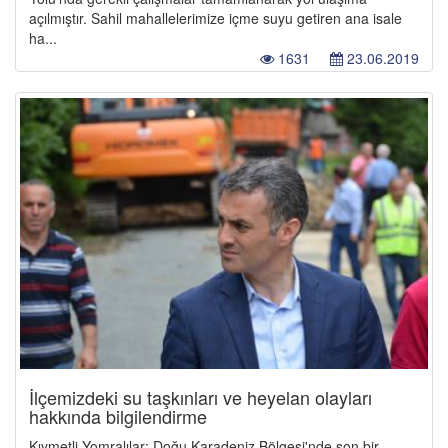
açılmıştır. Sahil mahallelerimize içme suyu getiren ana isale
ha...
1631
23.06.2019
İlçemizdeki su taşkınları ve heyelan olayları
hakkında bilgilendirme
Kıymetli Yomralılar; Doğu Karadeniz Bölgesi'nde son bir