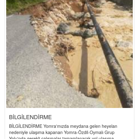
BİLGİLENDİRME
BİLGİLENDİRME Yomra'mızda meydana gelen heyelan
nedeniyle ulaşıma kapanan Yomra-Özdil-Oymalı Grup
Yolu'nda gerekli çalışmalar tamamlanarak yol ulaşıma