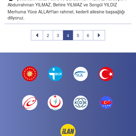
Abdurrahman YILMAZ, Behire YILMAZ ve Songül YILDIZ
Merhuma Yüce ALLAH'tan rahmet, kederli ailesine başsağlığı
diliyoruz.
2
3
4
5
6