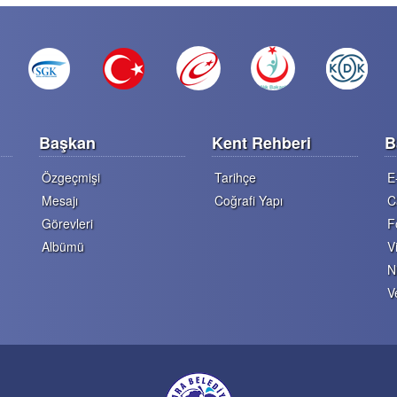
Başkan
Kent Rehberi
B
Özgeçmişi
Tarihçe
E
Mesajı
Coğrafi Yapı
C
Görevleri
F
Albümü
V
N
V