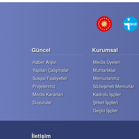
Güncel
Kurumsal
Haber Arşivi
Meclis Üyeleri
Yapılan Çalışmalar
Muhtarlıklar
Sosyal Faaliyetler
Memurlarımız
Projelerimiz
Sözleşmeli Memurlar
Meclis Kararları
Kadrolu İşçiler
Duyurular
Şirket İşçileri
Geçici İşçiler
İletişim