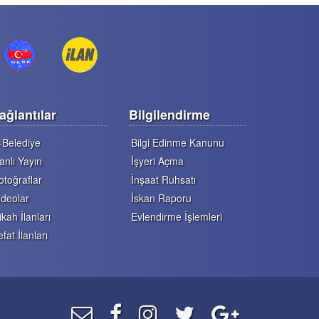
ağlantılar
Bilgilendirme
-Belediye
Bilgi Edinme Kanunu
anlı Yayın
İşyeri Açma
otoğraflar
İnşaat Ruhsatı
ideolar
İskan Raporu
ikah İlanları
Evlendirme İşlemleri
efat İlanları