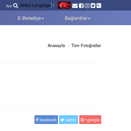
Select Language
▼
Ara
E-Belediye
Bağlantılar
Anasayfa
Tüm Fotoğraflar
facebook
twitter
google