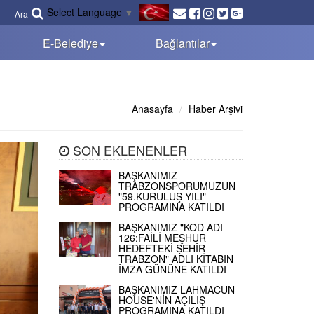
Select Language
▼
Ara
E-Belediye
Bağlantılar
Anasayfa
Haber Arşivi
SON EKLENENLER
BAŞKANIMIZ
TRABZONSPORUMUZUN
"59.KURULUŞ YILI"
PROGRAMINA KATILDI
BAŞKANIMIZ "KOD ADI
126:FAİLİ MEŞHUR
HEDEFTEKİ ŞEHİR
TRABZON" ADLI KİTABIN
İMZA GÜNÜNE KATILDI
BAŞKANIMIZ LAHMACUN
HOUSE'NİN AÇILIŞ
PROGRAMINA KATILDI