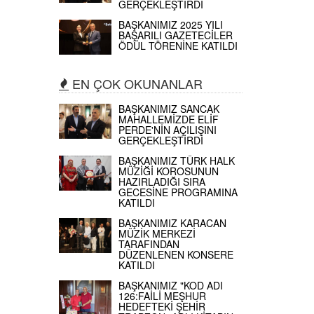
GERÇEKLEŞTİRDİ
BAŞKANIMIZ 2025 YILI
BAŞARILI GAZETECİLER
ÖDÜL TÖRENİNE KATILDI
EN ÇOK OKUNANLAR
BAŞKANIMIZ SANCAK
MAHALLEMİZDE ELİF
PERDE'NİN AÇILIŞINI
GERÇEKLEŞTİRDİ
BAŞKANIMIZ TÜRK HALK
MÜZİĞİ KOROSUNUN
HAZIRLADIĞI SIRA
GECESİNE PROGRAMINA
KATILDI
BAŞKANIMIZ KARACAN
MÜZİK MERKEZİ
TARAFINDAN
DÜZENLENEN KONSERE
KATILDI
BAŞKANIMIZ "KOD ADI
126:FAİLİ MEŞHUR
HEDEFTEKİ ŞEHİR