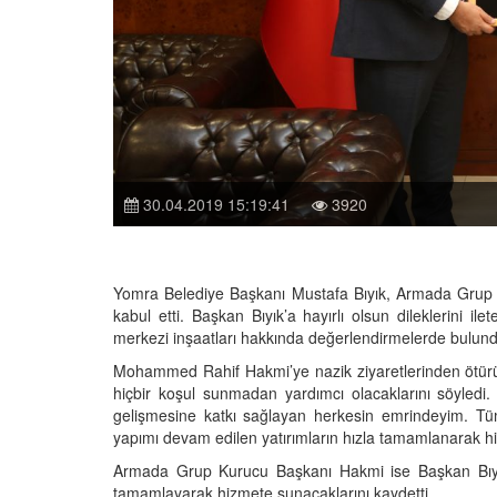
30.04.2019 15:19:41
3920
Yomra Belediye Başkanı Mustafa Bıyık, Armada Gru
kabul etti. Başkan Bıyık’a hayırlı olsun dileklerini 
merkezi inşaatları hakkında değerlendirmelerde bulund
Mohammed Rahif Hakmi’ye nazik ziyaretlerinden ötürü
hiçbir koşul sunmadan yardımcı olacaklarını söyledi.
gelişmesine katkı sağlayan herkesin emrindeyim. Tüm
yapımı devam edilen yatırımların hızla tamamlanarak hi
Armada Grup Kurucu Başkanı Hakmi ise Başkan Bıyık’a
tamamlayarak hizmete sunacaklarını kaydetti.