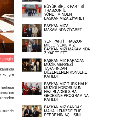
BÜYÜK BİRLİK PARTİSİ
TRABZON İL
YÖNETİMİNDEN
BAŞKANIMIZA ZİYARET
BAŞKANIMIZA
MAKAMINDA ZİYARET
YENİ PARTİ TRABZON
MİLLETVEKİLİMİZ
BAŞKANIMIZI MAKAMINDA
ZİYARET ETTİ
google
BAŞKANIMIZ KARACAN
MÜZİK MERKEZİ
TARAFINDAN
akamında
DÜZENLENEN KONSERE
ve kongre
KATILDI
BAŞKANIMIZ TÜRK HALK
 herkese
MÜZİĞİ KOROSUNUN
HAZIRLADIĞI SIRA
Yomra’nın
GECESİNE PROGRAMINA
ilerinden
KATILDI
BAŞKANIMIZ SANCAK
sa sürede
MAHALLEMİZDE ELİF
PERDE'NİN AÇILIŞINI