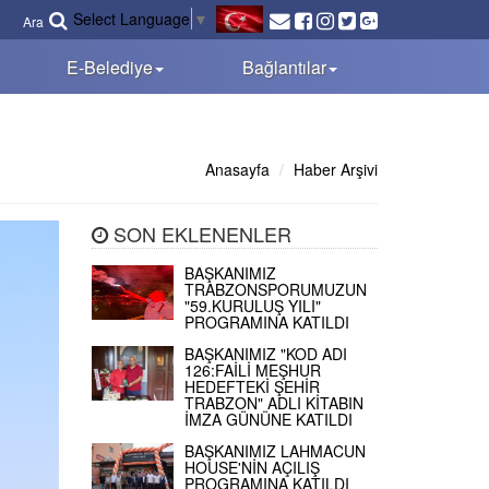
Select Language
▼
Ara
E-Belediye
Bağlantılar
Anasayfa
Haber Arşivi
SON EKLENENLER
BAŞKANIMIZ
TRABZONSPORUMUZUN
"59.KURULUŞ YILI"
PROGRAMINA KATILDI
BAŞKANIMIZ "KOD ADI
126:FAİLİ MEŞHUR
HEDEFTEKİ ŞEHİR
TRABZON" ADLI KİTABIN
İMZA GÜNÜNE KATILDI
BAŞKANIMIZ LAHMACUN
HOUSE'NİN AÇILIŞ
PROGRAMINA KATILDI