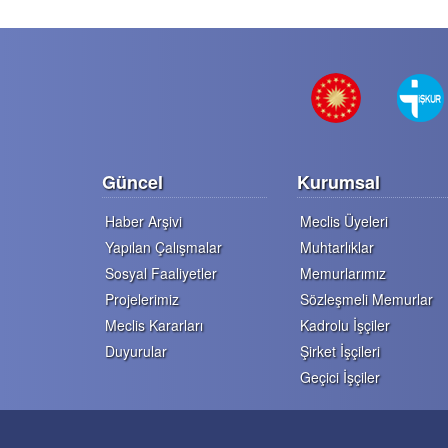
Güncel
Kurumsal
Haber Arşivi
Meclis Üyeleri
Yapılan Çalışmalar
Muhtarlıklar
Sosyal Faaliyetler
Memurlarımız
Projelerimiz
Sözleşmeli Memurlar
Meclis Kararları
Kadrolu İşçiler
Duyurular
Şirket İşçileri
Geçici İşçiler