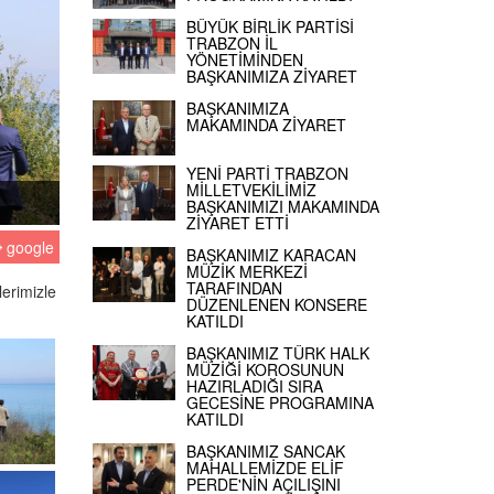
BÜYÜK BİRLİK PARTİSİ
TRABZON İL
YÖNETİMİNDEN
BAŞKANIMIZA ZİYARET
BAŞKANIMIZA
MAKAMINDA ZİYARET
YENİ PARTİ TRABZON
MİLLETVEKİLİMİZ
BAŞKANIMIZI MAKAMINDA
ZİYARET ETTİ
google
BAŞKANIMIZ KARACAN
MÜZİK MERKEZİ
TARAFINDAN
lerimizle
DÜZENLENEN KONSERE
KATILDI
BAŞKANIMIZ TÜRK HALK
MÜZİĞİ KOROSUNUN
HAZIRLADIĞI SIRA
GECESİNE PROGRAMINA
KATILDI
BAŞKANIMIZ SANCAK
MAHALLEMİZDE ELİF
PERDE'NİN AÇILIŞINI