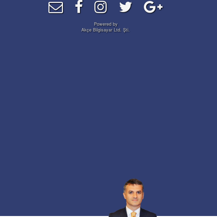
Powered by
Akçe Bilgisayar Ltd. Şti.