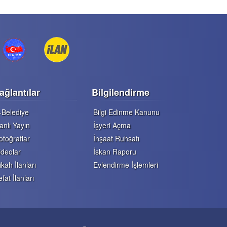
ağlantılar
Bilgilendirme
-Belediye
Bilgi Edinme Kanunu
anlı Yayın
İşyeri Açma
otoğraflar
İnşaat Ruhsatı
ideolar
İskan Raporu
ikah İlanları
Evlendirme İşlemleri
efat İlanları