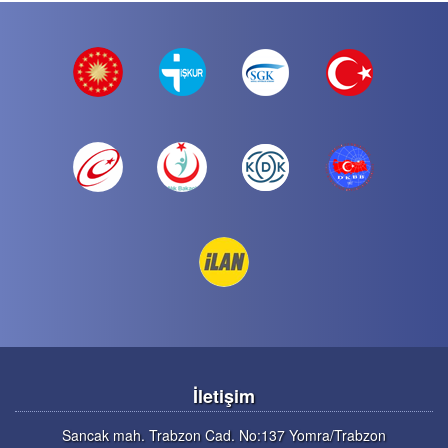
İletişim
Sancak mah. Trabzon Cad. No:137 Yomra/Trabzon