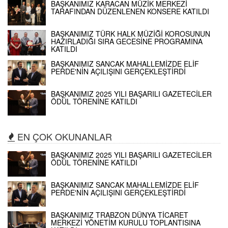
BAŞKANIMIZ KARACAN MÜZİK MERKEZİ
TARAFINDAN DÜZENLENEN KONSERE KATILDI
BAŞKANIMIZ TÜRK HALK MÜZİĞİ KOROSUNUN
HAZIRLADIĞI SIRA GECESİNE PROGRAMINA
KATILDI
BAŞKANIMIZ SANCAK MAHALLEMİZDE ELİF
PERDE'NİN AÇILIŞINI GERÇEKLEŞTİRDİ
BAŞKANIMIZ 2025 YILI BAŞARILI GAZETECİLER
ÖDÜL TÖRENİNE KATILDI
EN ÇOK OKUNANLAR
BAŞKANIMIZ 2025 YILI BAŞARILI GAZETECİLER
ÖDÜL TÖRENİNE KATILDI
BAŞKANIMIZ SANCAK MAHALLEMİZDE ELİF
PERDE'NİN AÇILIŞINI GERÇEKLEŞTİRDİ
BAŞKANIMIZ TRABZON DÜNYA TİCARET
MERKEZİ YÖNETİM KURULU TOPLANTISINA