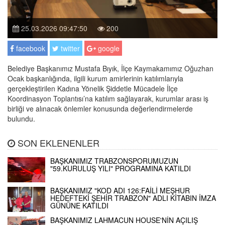
25.03.2026 09:47:50
200
facebook
twitter
google
Belediye Başkanımız Mustafa Bıyık, İlçe Kaymakamımız Oğuzhan
Ocak başkanlığında, ilgili kurum amirlerinin katılımlarıyla
gerçekleştirilen Kadına Yönelik Şiddetle Mücadele İlçe
Koordinasyon Toplantısı’na katılım sağlayarak, kurumlar arası iş
birliği ve alınacak önlemler konusunda değerlendirmelerde
bulundu.
SON EKLENENLER
BAŞKANIMIZ TRABZONSPORUMUZUN
"59.KURULUŞ YILI" PROGRAMINA KATILDI
BAŞKANIMIZ "KOD ADI 126:FAİLİ MEŞHUR
HEDEFTEKİ ŞEHİR TRABZON" ADLI KİTABIN İMZA
GÜNÜNE KATILDI
BAŞKANIMIZ LAHMACUN HOUSE'NİN AÇILIŞ