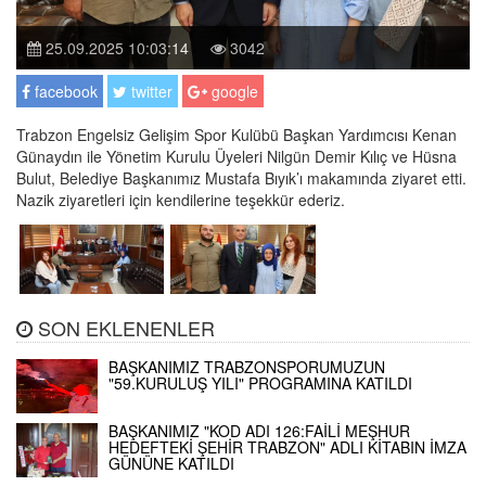
25.09.2025 10:03:14
3042
facebook
twitter
google
Trabzon Engelsiz Gelişim Spor Kulübü Başkan Yardımcısı Kenan
Günaydın ile Yönetim Kurulu Üyeleri Nilgün Demir Kılıç ve Hüsna
Bulut, Belediye Başkanımız Mustafa Bıyık’ı makamında ziyaret etti.
Nazik ziyaretleri için kendilerine teşekkür ederiz.
SON EKLENENLER
BAŞKANIMIZ TRABZONSPORUMUZUN
"59.KURULUŞ YILI" PROGRAMINA KATILDI
BAŞKANIMIZ "KOD ADI 126:FAİLİ MEŞHUR
HEDEFTEKİ ŞEHİR TRABZON" ADLI KİTABIN İMZA
GÜNÜNE KATILDI