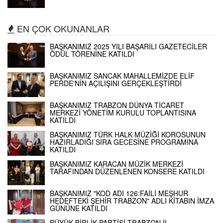
EN ÇOK OKUNANLAR
BAŞKANIMIZ 2025 YILI BAŞARILI GAZETECİLER
ÖDÜL TÖRENİNE KATILDI
BAŞKANIMIZ SANCAK MAHALLEMİZDE ELİF
PERDE'NİN AÇILIŞINI GERÇEKLEŞTİRDİ
BAŞKANIMIZ TRABZON DÜNYA TİCARET
MERKEZİ YÖNETİM KURULU TOPLANTISINA
KATILDI
BAŞKANIMIZ TÜRK HALK MÜZİĞİ KOROSUNUN
HAZIRLADIĞI SIRA GECESİNE PROGRAMINA
KATILDI
BAŞKANIMIZ KARACAN MÜZİK MERKEZİ
TARAFINDAN DÜZENLENEN KONSERE KATILDI
BAŞKANIMIZ "KOD ADI 126:FAİLİ MEŞHUR
HEDEFTEKİ ŞEHİR TRABZON" ADLI KİTABIN İMZA
GÜNÜNE KATILDI
BÜYÜK BİRLİK PARTİSİ TRABZON İL