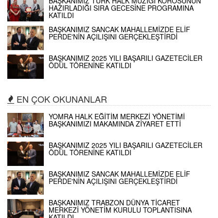
BAŞKANIMIZ TÜRK HALK MÜZİĞİ KOROSUNUN
HAZIRLADIĞI SIRA GECESİNE PROGRAMINA
KATILDI
BAŞKANIMIZ SANCAK MAHALLEMİZDE ELİF
PERDE'NİN AÇILIŞINI GERÇEKLEŞTİRDİ
BAŞKANIMIZ 2025 YILI BAŞARILI GAZETECİLER
ÖDÜL TÖRENİNE KATILDI
EN ÇOK OKUNANLAR
YOMRA HALK EĞİTİM MERKEZİ YÖNETİMİ
BAŞKANIMIZI MAKAMINDA ZİYARET ETTİ
BAŞKANIMIZ 2025 YILI BAŞARILI GAZETECİLER
ÖDÜL TÖRENİNE KATILDI
BAŞKANIMIZ SANCAK MAHALLEMİZDE ELİF
PERDE'NİN AÇILIŞINI GERÇEKLEŞTİRDİ
BAŞKANIMIZ TRABZON DÜNYA TİCARET
MERKEZİ YÖNETİM KURULU TOPLANTISINA
KATILDI