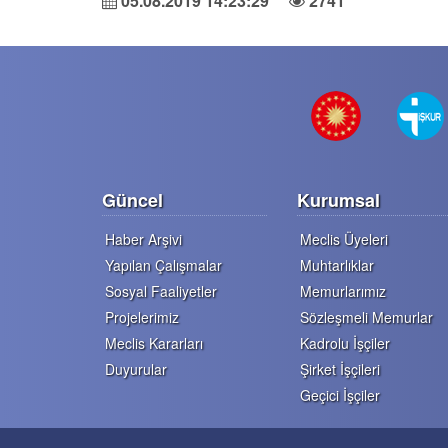
05.08.2019 14:23:29
2741
Güncel
Kurumsal
Haber Arşivi
Meclis Üyeleri
Yapılan Çalışmalar
Muhtarlıklar
Sosyal Faaliyetler
Memurlarımız
Projelerimiz
Sözleşmeli Memurlar
Meclis Kararları
Kadrolu İşçiler
Duyurular
Şirket İşçileri
Geçici İşçiler