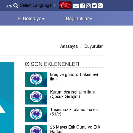
Select Language
▼
Ara
E-Belediye
Bağlantılar
Anasayfa
Duyurular
SON EKLENENLER
kreş ve gündüz bakım evi
ilanı
Kurum dışı işçi alım ilanı
(Çocuk Gelişim)
Taşınmaz kiralama ihalesi
(51/e)
25 Mayıs Etik Günü ve Etik
Haftası