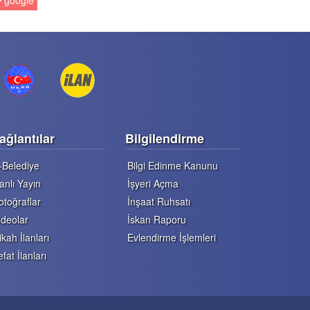
google
ağlantılar
Bilgilendirme
-Belediye
Bilgi Edinme Kanunu
anlı Yayın
İşyeri Açma
otoğraflar
İnşaat Ruhsatı
ideolar
İskan Raporu
ikah İlanları
Evlendirme İşlemleri
efat İlanları