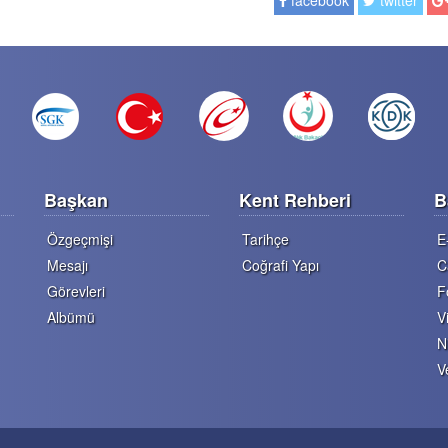
facebook
twitter
Başkan
Kent Rehberi
B
Özgeçmişi
Tarihçe
E
Mesajı
Coğrafi Yapı
C
Görevleri
F
Albümü
V
N
V