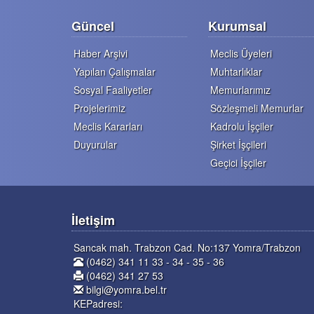
Güncel
Kurumsal
Haber Arşivi
Meclis Üyeleri
Yapılan Çalışmalar
Muhtarlıklar
Sosyal Faaliyetler
Memurlarımız
Projelerimiz
Sözleşmeli Memurlar
Meclis Kararları
Kadrolu İşçiler
Duyurular
Şirket İşçileri
Geçici İşçiler
İletişim
Sancak mah. Trabzon Cad. No:137 Yomra/Trabzon
(0462) 341 11 33 - 34 - 35 - 36
(0462) 341 27 53
bilgi@yomra.bel.tr
KEPadresi: