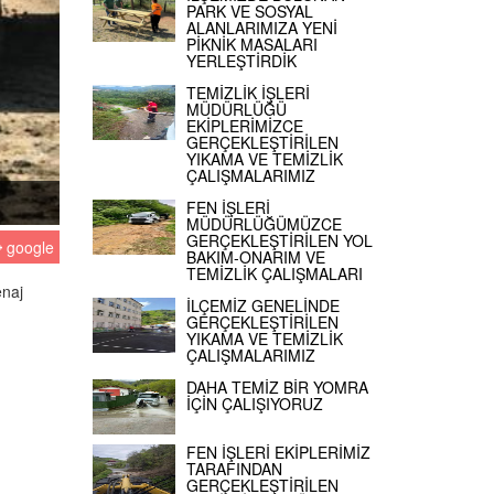
PARK VE SOSYAL
ALANLARIMIZA YENİ
PİKNİK MASALARI
YERLEŞTİRDİK
TEMİZLİK İŞLERİ
MÜDÜRLÜĞÜ
EKİPLERİMİZCE
GERÇEKLEŞTİRİLEN
YIKAMA VE TEMİZLİK
ÇALIŞMALARIMIZ
FEN İŞLERİ
MÜDÜRLÜĞÜMÜZCE
GERÇEKLEŞTİRİLEN YOL
google
BAKIM-ONARIM VE
TEMİZLİK ÇALIŞMALARI
enaj
İLÇEMİZ GENELİNDE
GERÇEKLEŞTİRİLEN
YIKAMA VE TEMİZLİK
ÇALIŞMALARIMIZ
DAHA TEMİZ BİR YOMRA
İÇİN ÇALIŞIYORUZ
FEN İŞLERİ EKİPLERİMİZ
TARAFINDAN
GERÇEKLEŞTİRİLEN