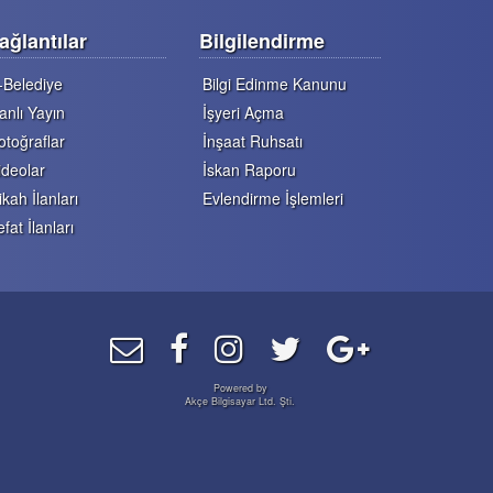
ağlantılar
Bilgilendirme
-Belediye
Bilgi Edinme Kanunu
anlı Yayın
İşyeri Açma
otoğraflar
İnşaat Ruhsatı
ideolar
İskan Raporu
ikah İlanları
Evlendirme İşlemleri
efat İlanları
Powered by
Akçe Bilgisayar Ltd. Şti.