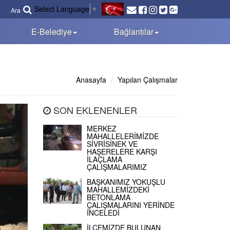
Select Language
▼
Ara
E-Belediye
Bağlantılar
Anasayfa
Yapılan Çalışmalar
SON EKLENENLER
MERKEZ
MAHALLELERİMİZDE
SİVRİSİNEK VE
HAŞERELERE KARŞI
İLAÇLAMA
ÇALIŞMALARIMIZ
BAŞKANIMIZ YOKUŞLU
MAHALLEMİZDEKİ
BETONLAMA
ÇALIŞMALARINI YERİNDE
İNCELEDİ
İLÇEMİZDE BULUNAN