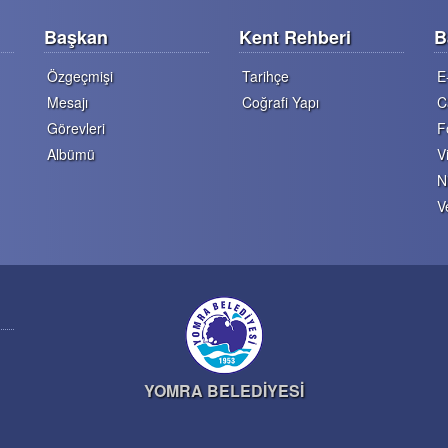
Başkan
Kent Rehberi
B
Özgeçmişi
Tarihçe
E
Mesajı
Coğrafi Yapı
C
Görevleri
F
Albümü
V
N
V
YOMRA BELEDİYESİ