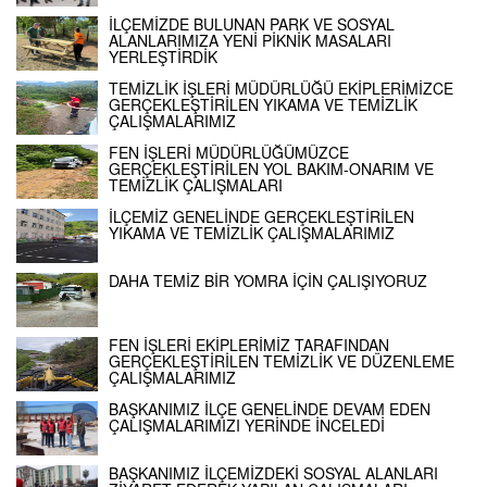
İLÇEMİZDE BULUNAN PARK VE SOSYAL
ALANLARIMIZA YENİ PİKNİK MASALARI
YERLEŞTİRDİK
TEMİZLİK İŞLERİ MÜDÜRLÜĞÜ EKİPLERİMİZCE
GERÇEKLEŞTİRİLEN YIKAMA VE TEMİZLİK
ÇALIŞMALARIMIZ
FEN İŞLERİ MÜDÜRLÜĞÜMÜZCE
GERÇEKLEŞTİRİLEN YOL BAKIM-ONARIM VE
TEMİZLİK ÇALIŞMALARI
İLÇEMİZ GENELİNDE GERÇEKLEŞTİRİLEN
YIKAMA VE TEMİZLİK ÇALIŞMALARIMIZ
DAHA TEMİZ BİR YOMRA İÇİN ÇALIŞIYORUZ
FEN İŞLERİ EKİPLERİMİZ TARAFINDAN
GERÇEKLEŞTİRİLEN TEMİZLİK VE DÜZENLEME
ÇALIŞMALARIMIZ
BAŞKANIMIZ İLÇE GENELİNDE DEVAM EDEN
ÇALIŞMALARIMIZI YERİNDE İNCELEDİ
BAŞKANIMIZ İLÇEMİZDEKİ SOSYAL ALANLARI