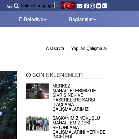
Select Language
▼
Ara
E-Belediye
Bağlantılar
Anasayfa
Yapılan Çalışmalar
SON EKLENENLER
MERKEZ
MAHALLELERİMİZDE
SİVRİSİNEK VE
HAŞERELERE KARŞI
İLAÇLAMA
ÇALIŞMALARIMIZ
BAŞKANIMIZ YOKUŞLU
MAHALLEMİZDEKİ
BETONLAMA
ÇALIŞMALARINI YERİNDE
İNCELEDİ