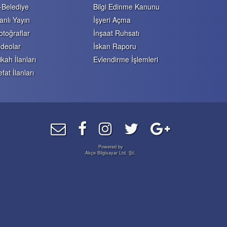
-Belediye
Bilgi Edinme Kanunu
anlı Yayın
İşyeri Açma
otoğraflar
İnşaat Ruhsatı
ideolar
İskan Raporu
ikah İlanları
Evlendirme İşlemleri
efat İlanları
Powered by
Akçe Bilgisayar Ltd. Şti.