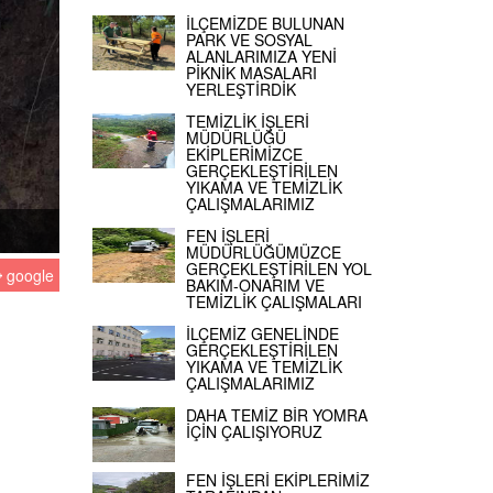
İLÇEMİZDE BULUNAN
PARK VE SOSYAL
ALANLARIMIZA YENİ
PİKNİK MASALARI
YERLEŞTİRDİK
TEMİZLİK İŞLERİ
MÜDÜRLÜĞÜ
EKİPLERİMİZCE
GERÇEKLEŞTİRİLEN
YIKAMA VE TEMİZLİK
ÇALIŞMALARIMIZ
FEN İŞLERİ
MÜDÜRLÜĞÜMÜZCE
GERÇEKLEŞTİRİLEN YOL
google
BAKIM-ONARIM VE
TEMİZLİK ÇALIŞMALARI
İLÇEMİZ GENELİNDE
GERÇEKLEŞTİRİLEN
YIKAMA VE TEMİZLİK
ÇALIŞMALARIMIZ
DAHA TEMİZ BİR YOMRA
İÇİN ÇALIŞIYORUZ
FEN İŞLERİ EKİPLERİMİZ