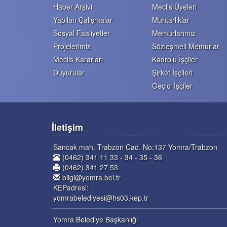
Haber Arşivi
Meclis Üyeleri
Yapılan Çalışmalar
Muhtarlıklar
Sosyal Faaliyetler
Memurlarımız
Projelerimiz
Sözleşmeli Memurlar
Meclis Kararları
Kadrolu İşçiler
Duyurular
Şirket İşçileri
Geçici İşçiler
İletişim
Sancak mah. Trabzon Cad. No:137 Yomra/Trabzon
(0462) 341 11 33 - 34 - 35 - 36
(0462) 341 27 53
bilgi@yomra.bel.tr
KEPadresi:
yomrabelediyesi@hs03.kep.tr
Yomra Belediye Başkanlığı