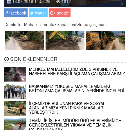
18.07.2019 14:58:29
1612
facebook
twitter
google
Demirciler Mahallesi menfez kanalı temizleme çalışması
SON EKLENENLER
MERKEZ MAHALLELERİMİZDE SİVRİSİNEK VE
HAŞERELERE KARŞI İLAÇLAMA ÇALIŞMALARIMIZ
BAŞKANIMIZ YOKUŞLU MAHALLEMİZDEKİ
BETONLAMA ÇALIŞMALARINI YERİNDE İNCELEDİ
İLÇEMİZDE BULUNAN PARK VE SOSYAL
ALANLARIMIZA YENİ PİKNİK MASALARI
YERLEŞTİRDİK
TEMİZLİK İŞLERİ MÜDÜRLÜĞÜ EKİPLERİMİZCE
GERÇEKLEŞTİRİLEN YIKAMA VE TEMİZLİK
ÇALIŞMALARIMIZ